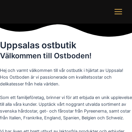
Hoppa
Sök...
Main
till
Menu
innehåll
Uppsalas ostbutik
Välkommen till Ostboden!
Hej och varmt välkommen till vår ostbutik i hjärtat av Uppsala!
Hos Ostboden är vi passionerade om kvalitetsostar och
delikatesser från hela världen.
Som ett familjeföretag, brinner vi för att erbjuda en unik upplevelse
till alla våra kunder. Upptäck vårt noggrant utvalda sortiment av
svenska hårdostar, get- och fårostar från Pyreenerna, samt ostar
från Italien, Frankrike, England, Spanien, Belgien och Schweiz.
Vi har även ett brett utbud av laktosfria produkter och erbjuder